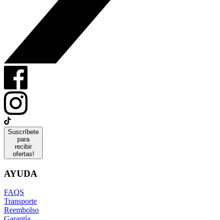
Suscríbete
para
recibir
ofertas!
AYUDA
FAQS
Transporte
Reembolso
Garantía