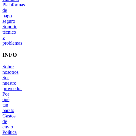
Plataformas
de
pago
seguro
Soporte
técnico
y
problemas
INFO
Sobre
nosotros
Ser
nuestro
proveedor
Por
qué
tan
barato
Gastos
de
envío
Política