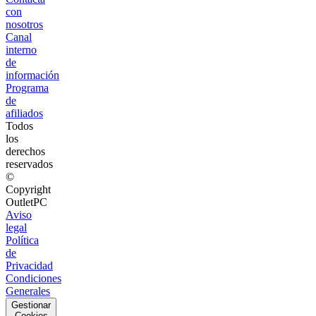
con
nosotros
Canal
interno
de
información
Programa
de
afiliados
Todos
los
derechos
reservados
©
Copyright
OutletPC
Aviso
legal
Política
de
Privacidad
Condiciones
Generales
Gestionar
Cookies