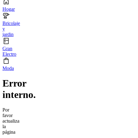
Hogar
Bricolaje
y
jardin
Gran
Electro
Moda
Error
interno.
Por
favor
actualiza
la
página