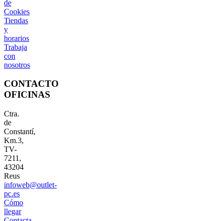
de
Cookies
Tiendas
y
horarios
Trabaja
con
nosotros
CONTACTO
OFICINAS
Ctra.
de
Constantí,
Km.3,
TV-
7211,
43204
Reus
infoweb@outlet-
pc.es
Cómo
llegar
Contacta