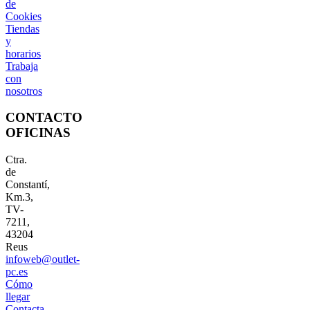
de
Cookies
Tiendas
y
horarios
Trabaja
con
nosotros
CONTACTO
OFICINAS
Ctra.
de
Constantí,
Km.3,
TV-
7211,
43204
Reus
infoweb@outlet-
pc.es
Cómo
llegar
Contacta