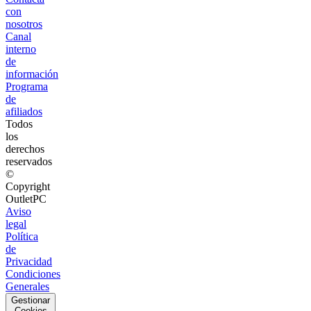
con
nosotros
Canal
interno
de
información
Programa
de
afiliados
Todos
los
derechos
reservados
©
Copyright
OutletPC
Aviso
legal
Política
de
Privacidad
Condiciones
Generales
Gestionar
Cookies