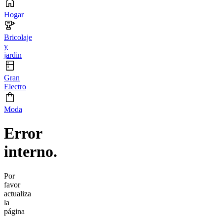
Hogar
Bricolaje
y
jardin
Gran
Electro
Moda
Error
interno.
Por
favor
actualiza
la
página