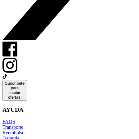
Suscríbete
para
recibir
ofertas!
AYUDA
FAQS
Transporte
Reembolso
Garantía