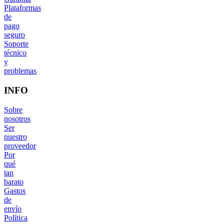
Plataformas
de
pago
seguro
Soporte
técnico
y
problemas
INFO
Sobre
nosotros
Ser
nuestro
proveedor
Por
qué
tan
barato
Gastos
de
envío
Política