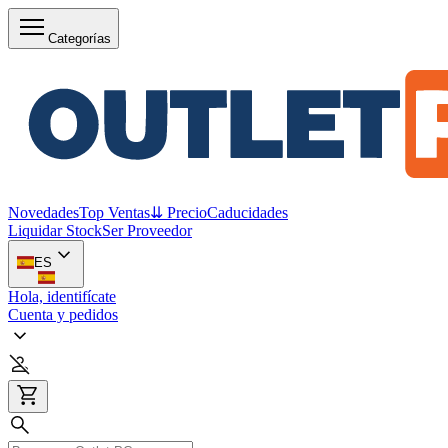
Categorías
Novedades
Top Ventas
⇊ Precio
Caducidades
Liquidar Stock
Ser Proveedor
ES
Hola, identifícate
Cuenta y pedidos