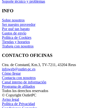
Soporte técnico y problemas
INFO
Sobre nosotros
Ser nuestro proveedor
Por qué tan barato
Gastos de envío
Política de Cookies
Tiendas y horarios
Trabaja con nosotros
CONTACTO OFICINAS
Ctra. de Constantí, Km.3, TV-7211, 43204 Reus
infoweb@outlet-pc.es
Cómo llegar
Contacta con nosotros
Canal interno de información
Programa de afiliados
Todos los derechos reservados
© Copyright OutletPC
Aviso legal
Política de Privacidad