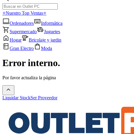
⭐Nuestro Top Ventas⭐
Ordenadores
Informática
Supermercado
Juguetes
Hogar
Bricolaje y jardin
Gran Electro
Moda
Error interno.
Por favor actualiza la página
Liquidar Stock
Ser Proveedor