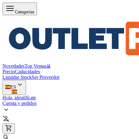
Categorías
Novedades
Top Ventas
⇊
Precio
Caducidades
Liquidar Stock
Ser Proveedor
ES
Hola, identifícate
Cuenta y pedidos