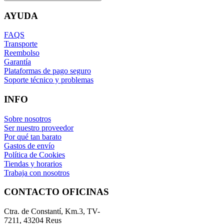
AYUDA
FAQS
Transporte
Reembolso
Garantía
Plataformas de pago seguro
Soporte técnico y problemas
INFO
Sobre nosotros
Ser nuestro proveedor
Por qué tan barato
Gastos de envío
Política de Cookies
Tiendas y horarios
Trabaja con nosotros
CONTACTO OFICINAS
Ctra. de Constantí, Km.3, TV-
7211, 43204 Reus