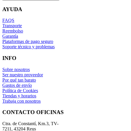
AYUDA
FAQS
Transporte
Reembolso
Garantía
Plataformas de pago seguro
Soporte técnico y problemas
INFO
Sobre nosotros
Ser nuestro proveedor
Por qué tan barato
Gastos de envío
Política de Cookies
Tiendas y horarios
Trabaja con nosotros
CONTACTO OFICINAS
Ctra. de Constantí, Km.3, TV-
7211, 43204 Reus