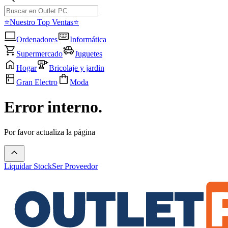
⭐Nuestro Top Ventas⭐
Ordenadores
Informática
Supermercado
Juguetes
Hogar
Bricolaje y jardin
Gran Electro
Moda
Error interno.
Por favor actualiza la página
Liquidar Stock
Ser Proveedor