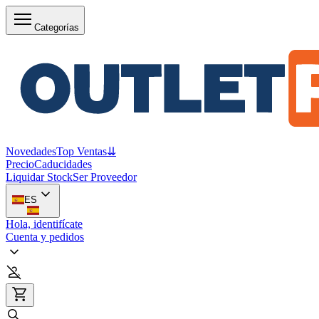
Categorías
Novedades
Top Ventas
⇊
Precio
Caducidades
Liquidar Stock
Ser Proveedor
ES
Hola, identifícate
Cuenta y pedidos