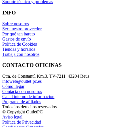
Soporte técnico y problemas
INFO
Sobre nosotros
Ser nuestro proveedor
Por qué tan barato
Gastos de envío
Política de Cookies
Tiendas y horarios
Trabaja con nosotros
CONTACTO OFICINAS
Ctra. de Constantí, Km.3, TV-7211, 43204 Reus
infoweb@outlet-pc.es
Cómo llegar
Contacta con nosotros
Canal interno de información
Programa de afiliados
Todos los derechos reservados
© Copyright OutletPC
Aviso legal
Política de Privacidad