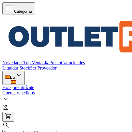
Categorías
Novedades
Top Ventas
⇊ Precio
Caducidades
Liquidar Stock
Ser Proveedor
ES
Hola, identifícate
Cuenta y pedidos