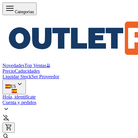
Categorías
Novedades
Top Ventas
⇊
Precio
Caducidades
Liquidar Stock
Ser Proveedor
ES
Hola, identifícate
Cuenta y pedidos