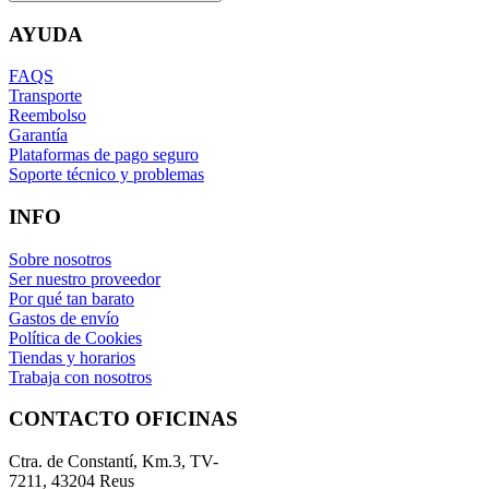
AYUDA
FAQS
Transporte
Reembolso
Garantía
Plataformas de pago seguro
Soporte técnico y problemas
INFO
Sobre nosotros
Ser nuestro proveedor
Por qué tan barato
Gastos de envío
Política de Cookies
Tiendas y horarios
Trabaja con nosotros
CONTACTO OFICINAS
Ctra. de Constantí, Km.3, TV-
7211, 43204 Reus