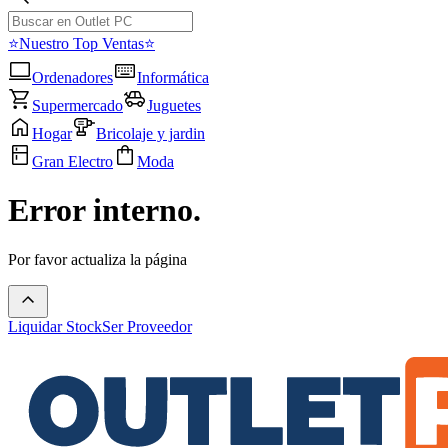
⭐Nuestro Top Ventas⭐
Ordenadores
Informática
Supermercado
Juguetes
Hogar
Bricolaje y jardin
Gran Electro
Moda
Error interno.
Por favor actualiza la página
Liquidar Stock
Ser Proveedor