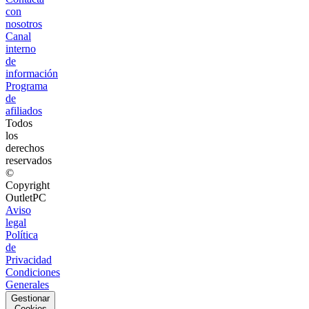
con
nosotros
Canal
interno
de
información
Programa
de
afiliados
Todos
los
derechos
reservados
©
Copyright
OutletPC
Aviso
legal
Política
de
Privacidad
Condiciones
Generales
Gestionar
Cookies