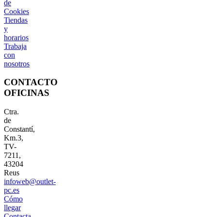
de
Cookies
Tiendas
y
horarios
Trabaja
con
nosotros
CONTACTO
OFICINAS
Ctra.
de
Constantí,
Km.3,
TV-
7211,
43204
Reus
infoweb@outlet-
pc.es
Cómo
llegar
Contacta