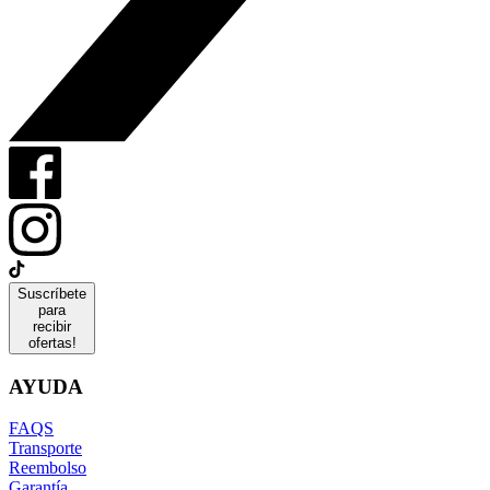
Suscríbete
para
recibir
ofertas!
AYUDA
FAQS
Transporte
Reembolso
Garantía