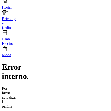
Hogar
Bricolaje
y
jardin
Gran
Electro
Moda
Error
interno.
Por
favor
actualiza
la
página