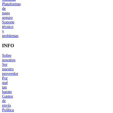
Plataformas
de
pago
seguro
Soporte
técnico
y
problemas
INFO
Sobre
nosotros
Ser
nuestro
proveedor
Por
qué
tan
barato
Gastos
de
envío
Política