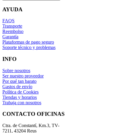
AYUDA
FAQS
Transporte
Reembolso
Garantía
Plataformas de pago seguro
Soporte técnico y problemas
INFO
Sobre nosotros
Ser nuestro proveedor
Por qué tan barato
Gastos de envío
Política de Cookies
Tiendas y horarios
Trabaja con nosotros
CONTACTO OFICINAS
Ctra. de Constantí, Km.3, TV-
7211, 43204 Reus