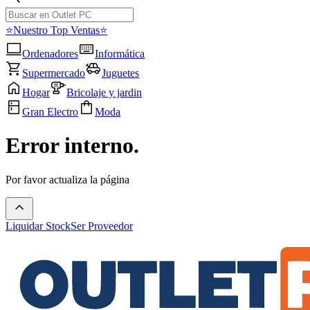
⭐Nuestro Top Ventas⭐
Ordenadores
Informática
Supermercado
Juguetes
Hogar
Bricolaje y jardin
Gran Electro
Moda
Error interno.
Por favor actualiza la página
Liquidar Stock
Ser Proveedor