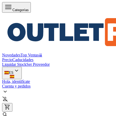
Categorías
Novedades
Top Ventas
⇊
Precio
Caducidades
Liquidar Stock
Ser Proveedor
ES
Hola, identifícate
Cuenta y pedidos