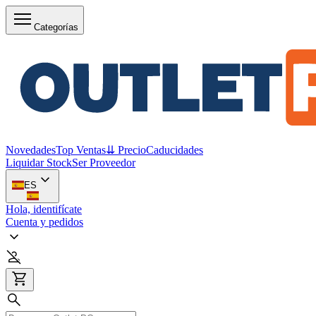
Categorías
Novedades
Top Ventas
⇊ Precio
Caducidades
Liquidar Stock
Ser Proveedor
ES
Hola, identifícate
Cuenta y pedidos