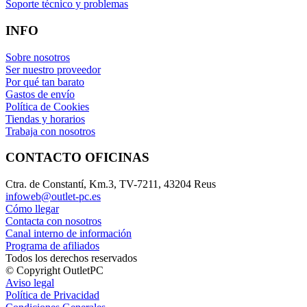
Soporte técnico y problemas
INFO
Sobre nosotros
Ser nuestro proveedor
Por qué tan barato
Gastos de envío
Política de Cookies
Tiendas y horarios
Trabaja con nosotros
CONTACTO OFICINAS
Ctra. de Constantí, Km.3, TV-7211, 43204 Reus
infoweb@outlet-pc.es
Cómo llegar
Contacta con nosotros
Canal interno de información
Programa de afiliados
Todos los derechos reservados
© Copyright OutletPC
Aviso legal
Política de Privacidad