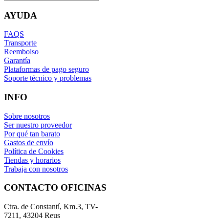
AYUDA
FAQS
Transporte
Reembolso
Garantía
Plataformas de pago seguro
Soporte técnico y problemas
INFO
Sobre nosotros
Ser nuestro proveedor
Por qué tan barato
Gastos de envío
Política de Cookies
Tiendas y horarios
Trabaja con nosotros
CONTACTO OFICINAS
Ctra. de Constantí, Km.3, TV-
7211, 43204 Reus