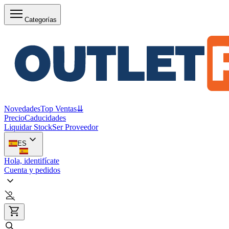
Categorías
Novedades
Top Ventas
⇊
Precio
Caducidades
Liquidar Stock
Ser Proveedor
ES
Hola, identifícate
Cuenta y pedidos