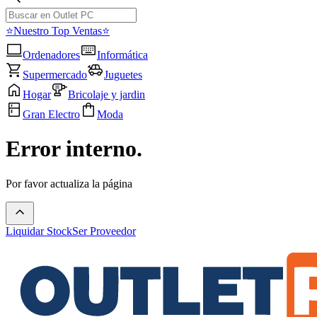
⭐Nuestro Top Ventas⭐
Ordenadores
Informática
Supermercado
Juguetes
Hogar
Bricolaje y jardin
Gran Electro
Moda
Error interno.
Por favor actualiza la página
Liquidar Stock
Ser Proveedor