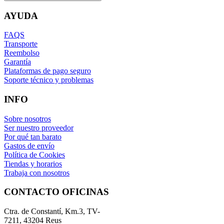
AYUDA
FAQS
Transporte
Reembolso
Garantía
Plataformas de pago seguro
Soporte técnico y problemas
INFO
Sobre nosotros
Ser nuestro proveedor
Por qué tan barato
Gastos de envío
Política de Cookies
Tiendas y horarios
Trabaja con nosotros
CONTACTO OFICINAS
Ctra. de Constantí, Km.3, TV-
7211, 43204 Reus