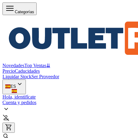
Categorías
Novedades
Top Ventas
⇊
Precio
Caducidades
Liquidar Stock
Ser Proveedor
ES
Hola, identifícate
Cuenta y pedidos