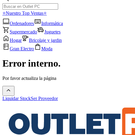
⭐Nuestro Top Ventas⭐
Ordenadores
Informática
Supermercado
Juguetes
Hogar
Bricolaje y jardin
Gran Electro
Moda
Error interno.
Por favor actualiza la página
Liquidar Stock
Ser Proveedor