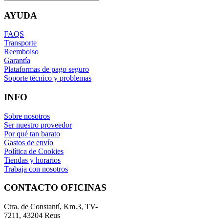
AYUDA
FAQS
Transporte
Reembolso
Garantía
Plataformas de pago seguro
Soporte técnico y problemas
INFO
Sobre nosotros
Ser nuestro proveedor
Por qué tan barato
Gastos de envío
Política de Cookies
Tiendas y horarios
Trabaja con nosotros
CONTACTO OFICINAS
Ctra. de Constantí, Km.3, TV-
7211, 43204 Reus