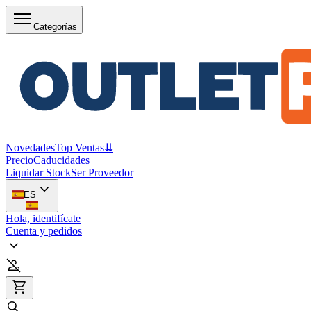
Categorías
Novedades
Top Ventas
⇊
Precio
Caducidades
Liquidar Stock
Ser Proveedor
ES
Hola, identifícate
Cuenta y pedidos