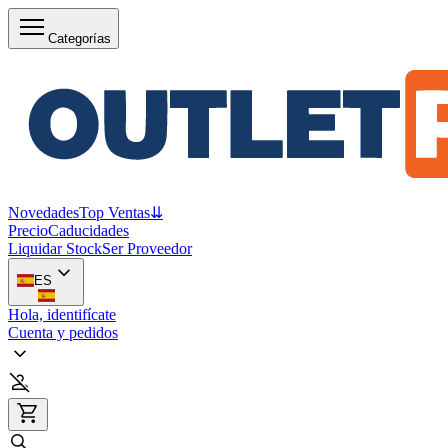
Categorías
Novedades
Top Ventas
⇊
Precio
Caducidades
Liquidar Stock
Ser Proveedor
ES
Hola, identifícate
Cuenta y pedidos