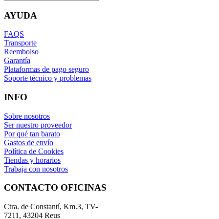
AYUDA
FAQS
Transporte
Reembolso
Garantía
Plataformas de pago seguro
Soporte técnico y problemas
INFO
Sobre nosotros
Ser nuestro proveedor
Por qué tan barato
Gastos de envío
Política de Cookies
Tiendas y horarios
Trabaja con nosotros
CONTACTO OFICINAS
Ctra. de Constantí, Km.3, TV-
7211, 43204 Reus