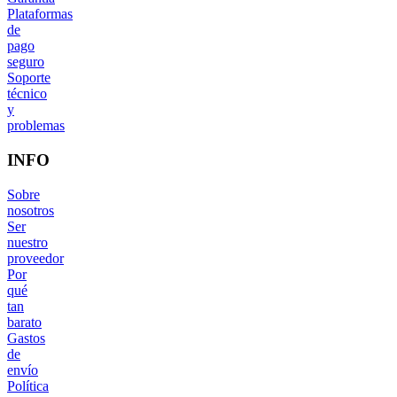
Plataformas
de
pago
seguro
Soporte
técnico
y
problemas
INFO
Sobre
nosotros
Ser
nuestro
proveedor
Por
qué
tan
barato
Gastos
de
envío
Política