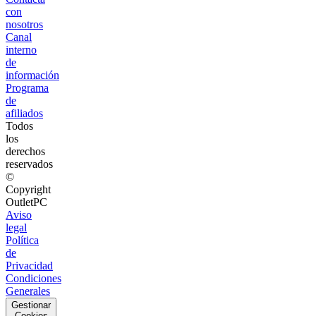
con
nosotros
Canal
interno
de
información
Programa
de
afiliados
Todos
los
derechos
reservados
©
Copyright
OutletPC
Aviso
legal
Política
de
Privacidad
Condiciones
Generales
Gestionar
Cookies