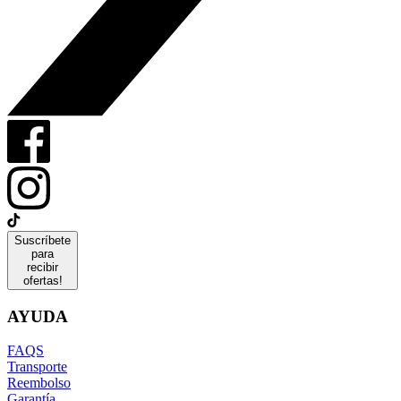
Suscríbete
para
recibir
ofertas!
AYUDA
FAQS
Transporte
Reembolso
Garantía