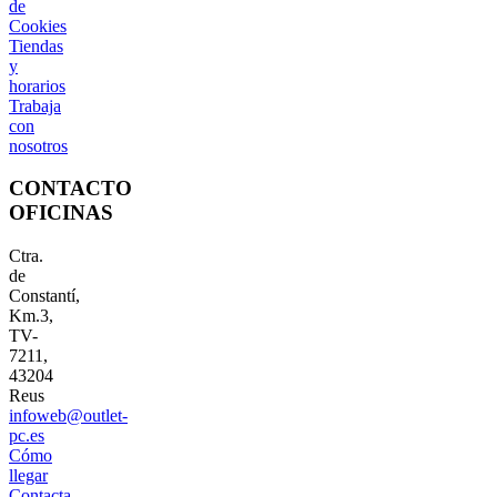
de
Cookies
Tiendas
y
horarios
Trabaja
con
nosotros
CONTACTO
OFICINAS
Ctra.
de
Constantí,
Km.3,
TV-
7211,
43204
Reus
infoweb@outlet-
pc.es
Cómo
llegar
Contacta