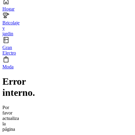
Hogar
Bricolaje
y
jardin
Gran
Electro
Moda
Error
interno.
Por
favor
actualiza
la
página