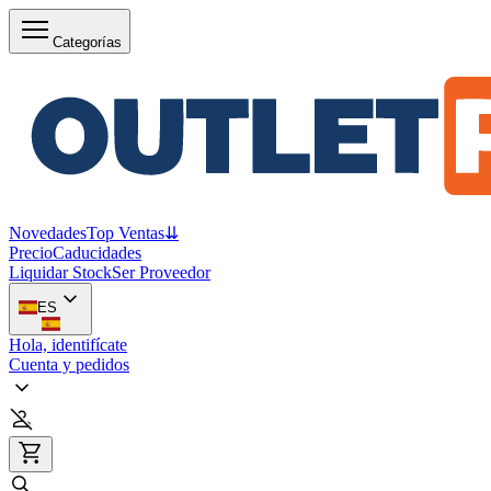
Categorías
Novedades
Top Ventas
⇊
Precio
Caducidades
Liquidar Stock
Ser Proveedor
ES
Hola, identifícate
Cuenta y pedidos