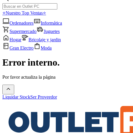
⭐Nuestro Top Ventas⭐
Ordenadores
Informática
Supermercado
Juguetes
Hogar
Bricolaje y jardin
Gran Electro
Moda
Error interno.
Por favor actualiza la página
Liquidar Stock
Ser Proveedor