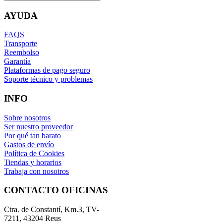
AYUDA
FAQS
Transporte
Reembolso
Garantía
Plataformas de pago seguro
Soporte técnico y problemas
INFO
Sobre nosotros
Ser nuestro proveedor
Por qué tan barato
Gastos de envío
Política de Cookies
Tiendas y horarios
Trabaja con nosotros
CONTACTO OFICINAS
Ctra. de Constantí, Km.3, TV-
7211, 43204 Reus