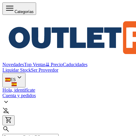
Categorías
Novedades
Top Ventas
⇊ Precio
Caducidades
Liquidar Stock
Ser Proveedor
ES
Hola, identifícate
Cuenta y pedidos