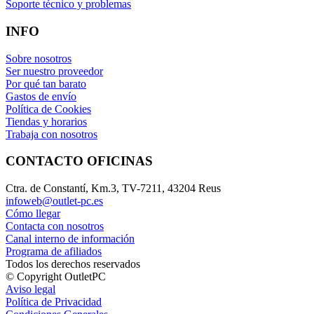
Soporte técnico y problemas
INFO
Sobre nosotros
Ser nuestro proveedor
Por qué tan barato
Gastos de envío
Política de Cookies
Tiendas y horarios
Trabaja con nosotros
CONTACTO OFICINAS
Ctra. de Constantí, Km.3, TV-7211, 43204 Reus
infoweb@outlet-pc.es
Cómo llegar
Contacta con nosotros
Canal interno de información
Programa de afiliados
Todos los derechos reservados
© Copyright OutletPC
Aviso legal
Política de Privacidad