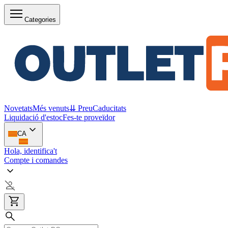
Categories
Novetats
Més venuts
⇊ Preu
Caducitats
Liquidació d'estoc
Fes-te proveïdor
CA
Hola, identifica't
Compte i comandes