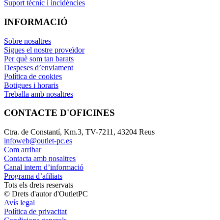
Suport tècnic i incidències
INFORMACIÓ
Sobre nosaltres
Sigues el nostre proveïdor
Per què som tan barats
Despeses d’enviament
Política de cookies
Botigues i horaris
Treballa amb nosaltres
CONTACTE D'OFICINES
Ctra. de Constantí, Km.3, TV-7211, 43204 Reus
infoweb@outlet-pc.es
Com arribar
Contacta amb nosaltres
Canal intern d’informació
Programa d’afiliats
Tots els drets reservats
© Drets d'autor d'OutletPC
Avís legal
Política de privacitat