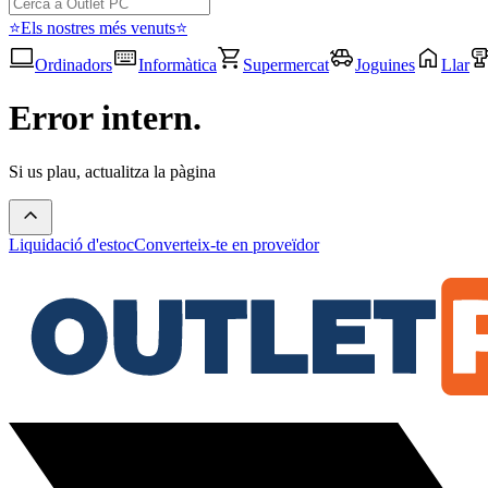
⭐Els nostres més venuts⭐
Ordinadors
Informàtica
Supermercat
Joguines
Llar
Error intern.
Si us plau, actualitza la pàgina
Liquidació d'estoc
Converteix-te en proveïdor