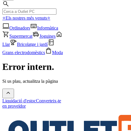
⭐Els nostres més venuts⭐
Ordinadors
Informàtica
Supermercat
Joguines
Llar
Bricolatge i jardí
Grans electrodomèstics
Moda
Error intern.
Si us plau, actualitza la pàgina
Liquidació d'estoc
Converteix-te
en proveïdor