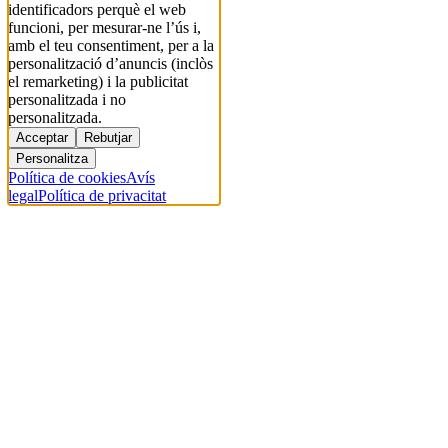
identificadors perquè el web
funcioni, per mesurar-ne l’ús i,
amb el teu consentiment, per a la
personalització d’anuncis (inclòs
el remarketing) i la publicitat
personalitzada i no
personalitzada.
Acceptar
Rebutjar
Personalitza
Política de cookies
Avís
legal
Política de privacitat