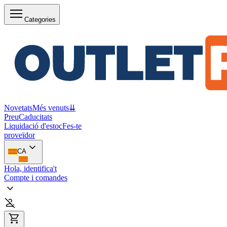
Categories
Novetats
Més venuts
⇊
Preu
Caducitats
Liquidació d'estoc
Fes-te
proveïdor
CA
Hola, identifica't
Compte i comandes