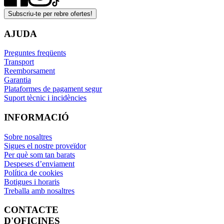
Subscriu-te per rebre ofertes!
AJUDA
Preguntes freqüents
Transport
Reemborsament
Garantia
Plataformes de pagament segur
Suport tècnic i incidències
INFORMACIÓ
Sobre nosaltres
Sigues el nostre proveïdor
Per què som tan barats
Despeses d’enviament
Política de cookies
Botigues i horaris
Treballa amb nosaltres
CONTACTE
D'OFICINES