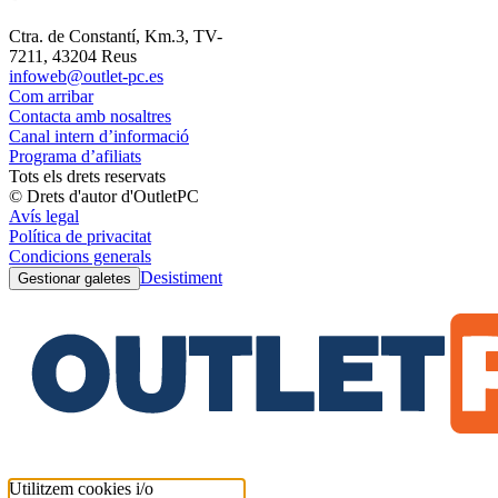
Ctra. de Constantí, Km.3, TV-
7211, 43204 Reus
infoweb@outlet-pc.es
Com arribar
Contacta amb nosaltres
Canal intern d’informació
Programa d’afiliats
Tots els drets reservats
© Drets d'autor d'OutletPC
Avís legal
Política de privacitat
Condicions generals
Desistiment
Gestionar galetes
Utilitzem cookies i/o