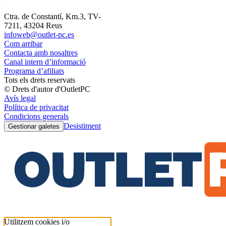
Ctra. de Constantí, Km.3, TV-
7211, 43204 Reus
infoweb@outlet-pc.es
Com arribar
Contacta amb nosaltres
Canal intern d’informació
Programa d’afiliats
Tots els drets reservats
© Drets d'autor d'OutletPC
Avís legal
Política de privacitat
Condicions generals
Desistiment
Gestionar galetes
Utilitzem cookies i/o