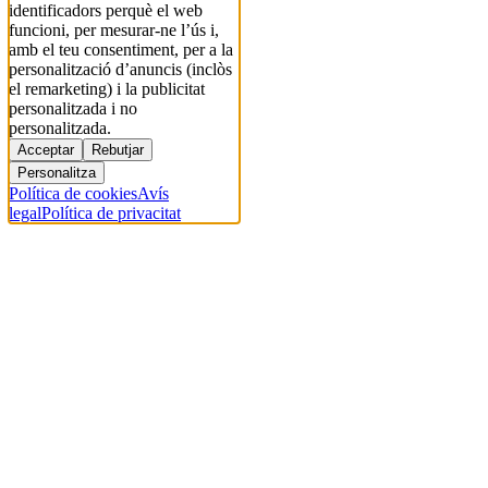
identificadors perquè el web
funcioni, per mesurar-ne l’ús i,
amb el teu consentiment, per a la
personalització d’anuncis (inclòs
el remarketing) i la publicitat
personalitzada i no
personalitzada.
Acceptar
Rebutjar
Personalitza
Política de cookies
Avís
legal
Política de privacitat