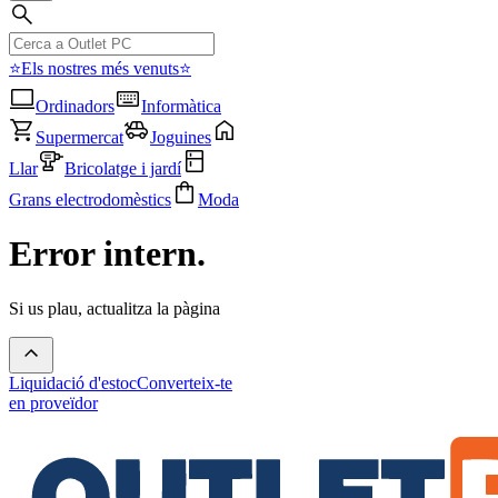
⭐Els nostres més venuts⭐
Ordinadors
Informàtica
Supermercat
Joguines
Llar
Bricolatge i jardí
Grans electrodomèstics
Moda
Error intern.
Si us plau, actualitza la pàgina
Liquidació d'estoc
Converteix-te
en proveïdor