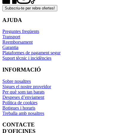
Subscriu-te per rebre ofertes!
AJUDA
Preguntes freqüents
Transport
Reemborsament
Garantia
Plataformes de pagament segur
Suport tècnic i incidències
INFORMACIÓ
Sobre nosaltres
Sigues el nostre proveïdor
Per què som tan barats
Despeses d’enviament
Política de cookies
Botigues i horaris
Treballa amb nosaltres
CONTACTE
D'OFICINES