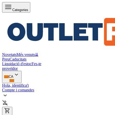
Categories
Novetats
Més venuts
⇊
Preu
Caducitats
Liquidació d'estoc
Fes-te
proveïdor
CA
Hola, identifica't
Compte i comandes