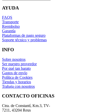
AYUDA
FAQS
Transporte
Reembolso
Garantía
Plataformas de pago seguro
Soporte técnico y problemas
INFO
Sobre nosotros
Ser nuestro proveedor
Por qué tan barato
Gastos de envío
Política de Cookies
Tiendas y horarios
Trabaja con nosotros
CONTACTO OFICINAS
Ctra. de Constantí, Km.3, TV-
7211, 43204 Reus