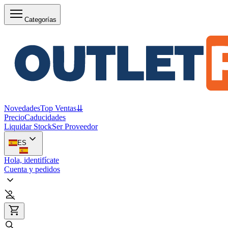
Categorías
Novedades
Top Ventas
⇊
Precio
Caducidades
Liquidar Stock
Ser Proveedor
ES
Hola, identifícate
Cuenta y pedidos