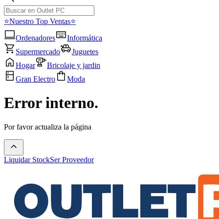
⭐Nuestro Top Ventas⭐
Ordenadores
Informática
Supermercado
Juguetes
Hogar
Bricolaje y jardin
Gran Electro
Moda
Error interno.
Por favor actualiza la página
Liquidar Stock
Ser Proveedor