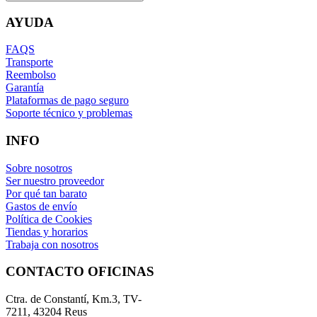
AYUDA
FAQS
Transporte
Reembolso
Garantía
Plataformas de pago seguro
Soporte técnico y problemas
INFO
Sobre nosotros
Ser nuestro proveedor
Por qué tan barato
Gastos de envío
Política de Cookies
Tiendas y horarios
Trabaja con nosotros
CONTACTO OFICINAS
Ctra. de Constantí, Km.3, TV-
7211, 43204 Reus