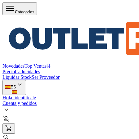
Categorías
Novedades
Top Ventas
⇊
Precio
Caducidades
Liquidar Stock
Ser Proveedor
ES
Hola, identifícate
Cuenta y pedidos