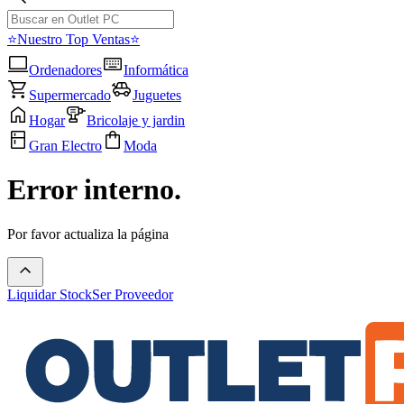
⭐Nuestro Top Ventas⭐
Ordenadores
Informática
Supermercado
Juguetes
Hogar
Bricolaje y jardin
Gran Electro
Moda
Error interno.
Por favor actualiza la página
Liquidar Stock
Ser Proveedor