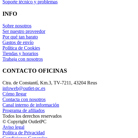
Soporte técnico y problemas
INFO
Sobre nosotros
Ser nuestro proveedor
Por qué tan barato
Gastos de envío
Política de Cookies
Tiendas y horarios
Trabaja con nosotros
CONTACTO OFICINAS
Ctra. de Constantí, Km.3, TV-7211, 43204 Reus
infoweb@outlet-pc.es
Cómo llegar
Contacta con nosotros
Canal interno de información
Programa de afiliados
Todos los derechos reservados
© Copyright OutletPC
Aviso legal
Política de Privacidad