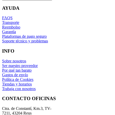
AYUDA
FAQS
Transporte
Reembolso
Garantía
Plataformas de pago seguro
Soporte técnico y problemas
INFO
Sobre nosotros
Ser nuestro proveedor
Por qué tan barato
Gastos de envío
Política de Cookies
Tiendas y horarios
Trabaja con nosotros
CONTACTO OFICINAS
Ctra. de Constantí, Km.3, TV-
7211, 43204 Reus