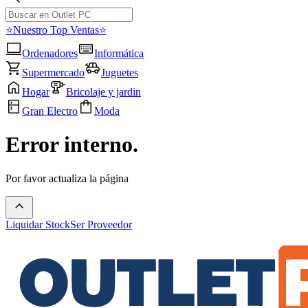
⭐Nuestro Top Ventas⭐
Ordenadores
Informática
Supermercado
Juguetes
Hogar
Bricolaje y jardin
Gran Electro
Moda
Error interno.
Por favor actualiza la página
Liquidar Stock
Ser Proveedor