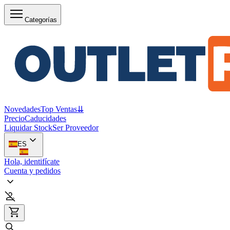
Categorías
Novedades
Top Ventas
⇊
Precio
Caducidades
Liquidar Stock
Ser Proveedor
ES
Hola, identifícate
Cuenta y pedidos