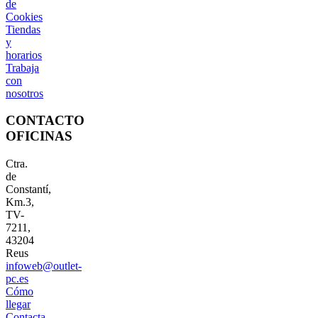
de
Cookies
Tiendas
y
horarios
Trabaja
con
nosotros
CONTACTO
OFICINAS
Ctra.
de
Constantí,
Km.3,
TV-
7211,
43204
Reus
infoweb@outlet-
pc.es
Cómo
llegar
Contacta