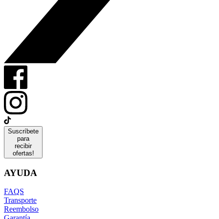
Suscríbete
para
recibir
ofertas!
AYUDA
FAQS
Transporte
Reembolso
Garantía