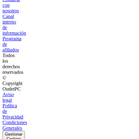
con
nosotros
Canal
interno
de
información
Programa
de
afiliados
Todos
los
derechos
reservados
©
Copyright
OutletPC
Aviso
legal
Política
de
Privacidad
Condiciones
Generales
Gestionar
Cookies