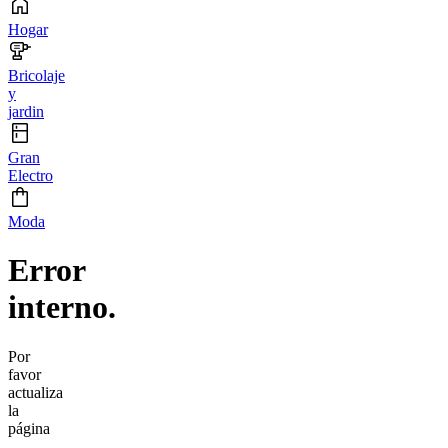
Hogar
Bricolaje
y
jardin
Gran
Electro
Moda
Error
interno.
Por
favor
actualiza
la
página