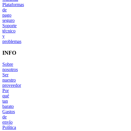
Plataformas
de
pago
seguro
Soporte
técnico
y
problemas
INFO
Sobre
nosotros
Ser
nuestro
proveedor
Por
qué
tan
barato
Gastos
de
envío
Política