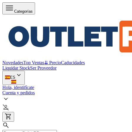
Categorías
Novedades
Top Ventas
⇊ Precio
Caducidades
Liquidar Stock
Ser Proveedor
ES
Hola, identifícate
Cuenta y pedidos