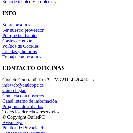
Soporte técnico y problemas
INFO
Sobre nosotros
Ser nuestro proveedor
Por qué tan barato
Gastos de envío
Política de Cookies
Tiendas y horarios
Trabaja con nosotros
CONTACTO OFICINAS
Ctra. de Constantí, Km.3, TV-7211, 43204 Reus
infoweb@outlet-pc.es
Cómo llegar
Contacta con nosotros
Canal interno de información
Programa de afiliados
Todos los derechos reservados
© Copyright OutletPC
Aviso legal
Política de Privacidad