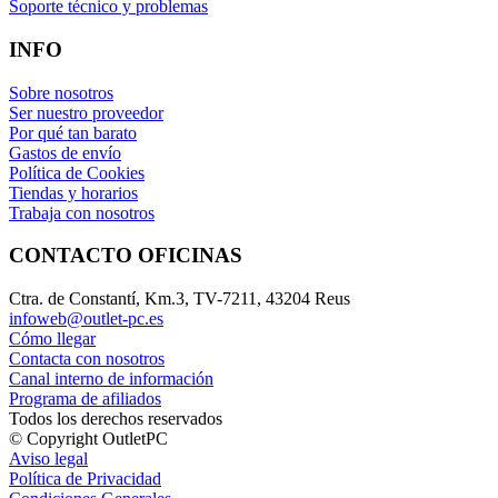
Soporte técnico y problemas
INFO
Sobre nosotros
Ser nuestro proveedor
Por qué tan barato
Gastos de envío
Política de Cookies
Tiendas y horarios
Trabaja con nosotros
CONTACTO OFICINAS
Ctra. de Constantí, Km.3, TV-7211, 43204 Reus
infoweb@outlet-pc.es
Cómo llegar
Contacta con nosotros
Canal interno de información
Programa de afiliados
Todos los derechos reservados
© Copyright OutletPC
Aviso legal
Política de Privacidad