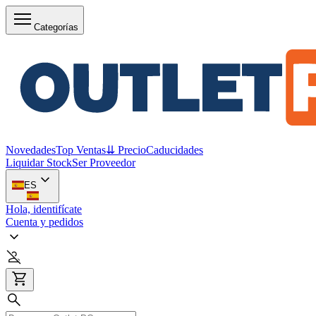
Categorías
Novedades
Top Ventas
⇊ Precio
Caducidades
Liquidar Stock
Ser Proveedor
ES
Hola, identifícate
Cuenta y pedidos