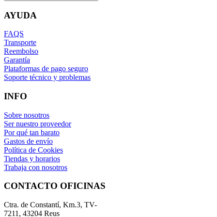
AYUDA
FAQS
Transporte
Reembolso
Garantía
Plataformas de pago seguro
Soporte técnico y problemas
INFO
Sobre nosotros
Ser nuestro proveedor
Por qué tan barato
Gastos de envío
Política de Cookies
Tiendas y horarios
Trabaja con nosotros
CONTACTO OFICINAS
Ctra. de Constantí, Km.3, TV-
7211, 43204 Reus