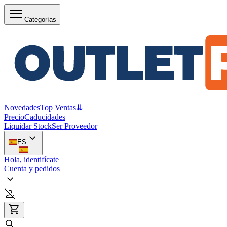
Categorías
Novedades
Top Ventas
⇊
Precio
Caducidades
Liquidar Stock
Ser Proveedor
ES
Hola, identifícate
Cuenta y pedidos