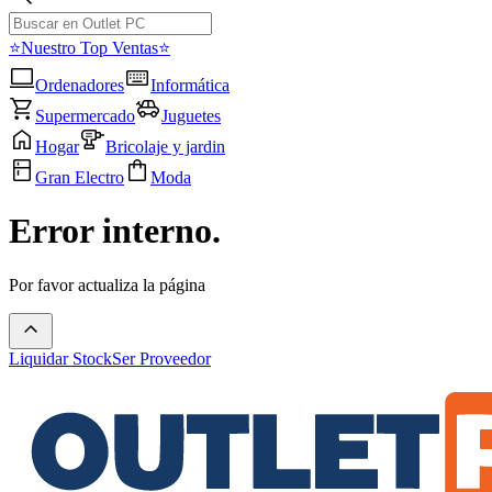
⭐Nuestro Top Ventas⭐
Ordenadores
Informática
Supermercado
Juguetes
Hogar
Bricolaje y jardin
Gran Electro
Moda
Error interno.
Por favor actualiza la página
Liquidar Stock
Ser Proveedor