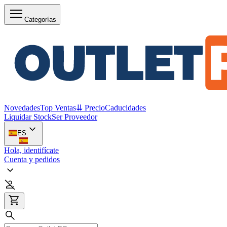
Categorías
Novedades
Top Ventas
⇊ Precio
Caducidades
Liquidar Stock
Ser Proveedor
ES
Hola, identifícate
Cuenta y pedidos