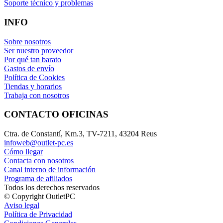
Soporte técnico y problemas
INFO
Sobre nosotros
Ser nuestro proveedor
Por qué tan barato
Gastos de envío
Política de Cookies
Tiendas y horarios
Trabaja con nosotros
CONTACTO OFICINAS
Ctra. de Constantí, Km.3, TV-7211, 43204 Reus
infoweb@outlet-pc.es
Cómo llegar
Contacta con nosotros
Canal interno de información
Programa de afiliados
Todos los derechos reservados
© Copyright OutletPC
Aviso legal
Política de Privacidad