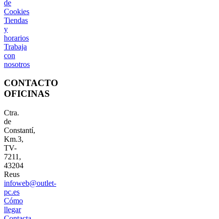
de
Cookies
Tiendas
y
horarios
Trabaja
con
nosotros
CONTACTO
OFICINAS
Ctra.
de
Constantí,
Km.3,
TV-
7211,
43204
Reus
infoweb@outlet-
pc.es
Cómo
llegar
Contacta