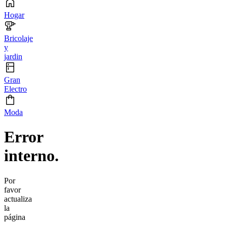
Hogar
Bricolaje
y
jardin
Gran
Electro
Moda
Error
interno.
Por
favor
actualiza
la
página