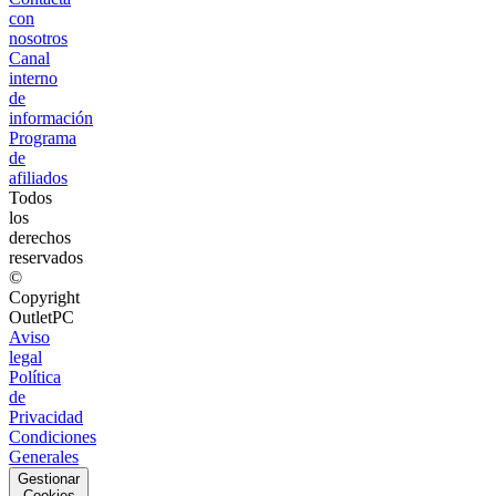
con
nosotros
Canal
interno
de
información
Programa
de
afiliados
Todos
los
derechos
reservados
©
Copyright
OutletPC
Aviso
legal
Política
de
Privacidad
Condiciones
Generales
Gestionar
Cookies