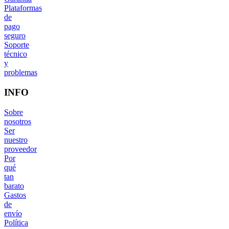
Plataformas
de
pago
seguro
Soporte
técnico
y
problemas
INFO
Sobre
nosotros
Ser
nuestro
proveedor
Por
qué
tan
barato
Gastos
de
envío
Política