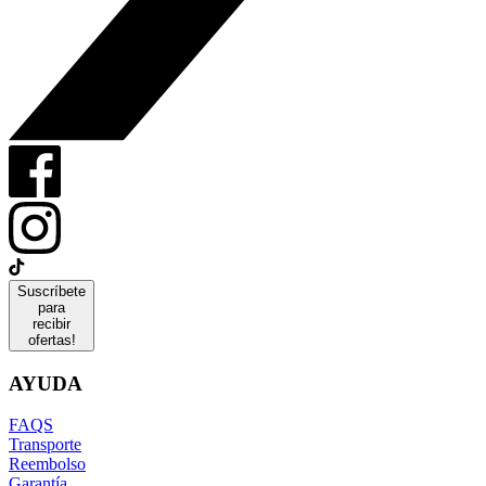
Suscríbete
para
recibir
ofertas!
AYUDA
FAQS
Transporte
Reembolso
Garantía