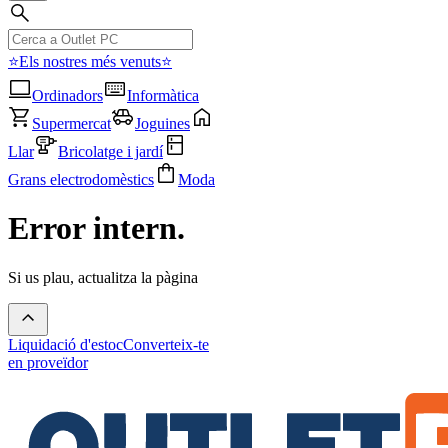
⭐Els nostres més venuts⭐
Ordinadors
Informàtica
Supermercat
Joguines
Llar
Bricolatge i jardí
Grans electrodomèstics
Moda
Error intern.
Si us plau, actualitza la pàgina
Liquidació d'estoc
Converteix-te
en proveïdor