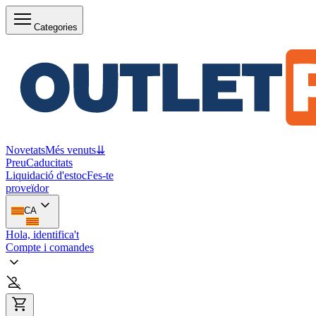
Categories
Novetats
Més venuts
⇊
Preu
Caducitats
Liquidació d'estoc
Fes-te
proveïdor
CA
Hola, identifica't
Compte i comandes