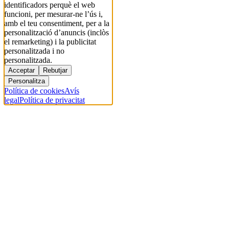
identificadors perquè el web
funcioni, per mesurar-ne l’ús i,
amb el teu consentiment, per a la
personalització d’anuncis (inclòs
el remarketing) i la publicitat
personalitzada i no
personalitzada.
Acceptar
Rebutjar
Personalitza
Política de cookies
Avís
legal
Política de privacitat