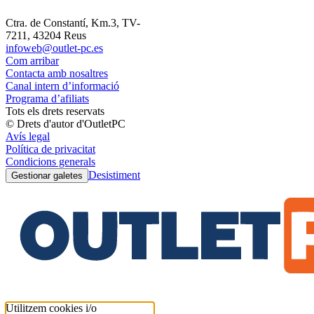
Ctra. de Constantí, Km.3, TV-
7211, 43204 Reus
infoweb@outlet-pc.es
Com arribar
Contacta amb nosaltres
Canal intern d’informació
Programa d’afiliats
Tots els drets reservats
© Drets d'autor d'OutletPC
Avís legal
Política de privacitat
Condicions generals
Desistiment
Gestionar galetes
Utilitzem cookies i/o