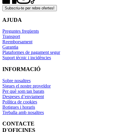
Subscriu-te per rebre ofertes!
AJUDA
Preguntes freqüents
Transport
Reemborsament
Garantia
Plataformes de pagament segur
Suport tècnic i incidències
INFORMACIÓ
Sobre nosaltres
Sigues el nostre proveïdor
Per què som tan barats
Despeses d’enviament
Política de cookies
Botigues i horaris
Treballa amb nosaltres
CONTACTE
D'OFICINES