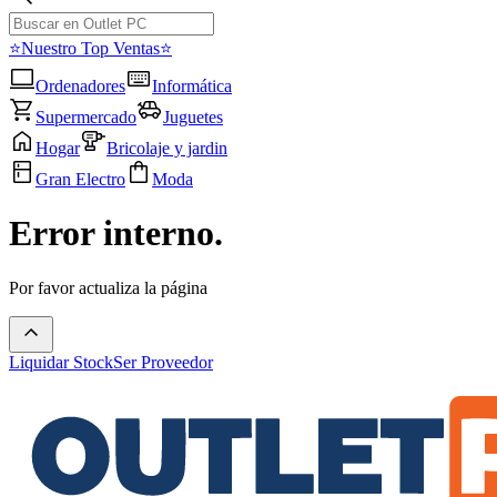
⭐Nuestro Top Ventas⭐
Ordenadores
Informática
Supermercado
Juguetes
Hogar
Bricolaje y jardin
Gran Electro
Moda
Error interno.
Por favor actualiza la página
Liquidar Stock
Ser Proveedor