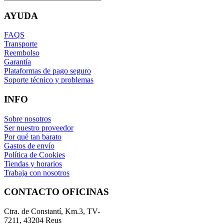
AYUDA
FAQS
Transporte
Reembolso
Garantía
Plataformas de pago seguro
Soporte técnico y problemas
INFO
Sobre nosotros
Ser nuestro proveedor
Por qué tan barato
Gastos de envío
Política de Cookies
Tiendas y horarios
Trabaja con nosotros
CONTACTO OFICINAS
Ctra. de Constantí, Km.3, TV-
7211, 43204 Reus