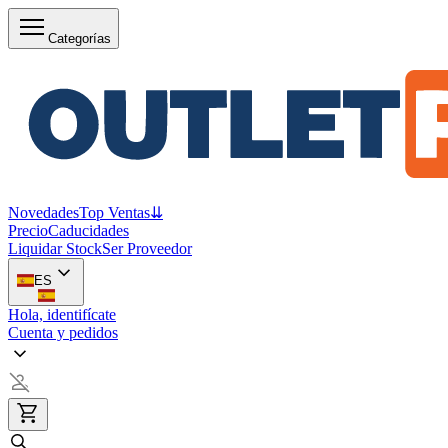
Categorías
Novedades
Top Ventas
⇊
Precio
Caducidades
Liquidar Stock
Ser Proveedor
ES
Hola, identifícate
Cuenta y pedidos